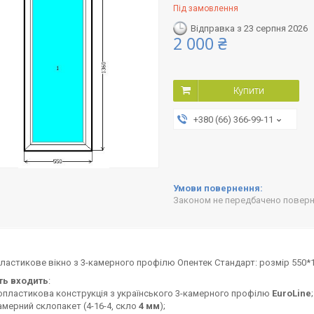
Під замовлення
Відправка з 23 серпня 2026
2 000 ₴
Купити
+380 (66) 366-99-11
Законом не передбачено поверне
астикове вікно з 3-камерного профілю Опентек Стандарт: розмір 550*1
сть входить
:
пластикова конструкція з українського 3-камерного профілю
EuroLine
;
мерний склопакет (4-16-4, скло
4 мм
);