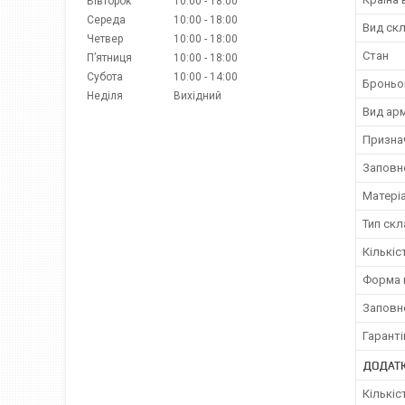
Вівторок
10:00
18:00
Середа
10:00
18:00
Вид ск
Четвер
10:00
18:00
Стан
Пʼятниця
10:00
18:00
Субота
10:00
14:00
Броньо
Неділя
Вихідний
Вид ар
Призна
Заповне
Матері
Тип скл
Кількіс
Форма 
Заповн
Гаранті
ДОДАТК
Кількіс