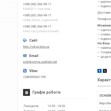
— ущільн
+380 (66) 366-99-11
— підвік
ВАЙБЕР + черговий
Доставк
+380 (63) 366-99-11
Телефону
Лайф (Вікна, підвіконня)
Можлива
+380 (98) 366-99-11
— однока
Київстар (універсальний)
— оливи;
— підвік
На Ваш 
http://okna.kiev.ua
— ламіна
— тонува
— додати
pidvikonnya.ua@ukr.net
+380993661199
Характ
Графік роботи
ОСНОВ
Виробн
Понеділок
10:00
18:00
Країна