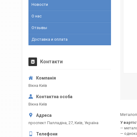
Новости
О нас
Отзывы
Доставка и оплата
Контакти
Вікна Київ
Вікна Київ
Металопл
У варті
проспект Палладіна, 27, Київ, Україна
— метало
— однока