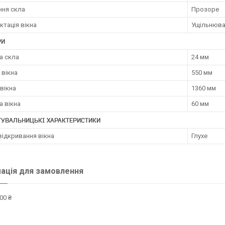
ння скла
Прозоре
тація вікна
Ущільнюва
РИ
а скла
24 мм
 вікна
550 мм
вікна
1360 мм
а вікна
60 мм
ТУВАЛЬНИЦЬКІ ХАРАКТЕРИСТИКИ
відкривання вікна
Глухе
ація для замовлення
00 ₴