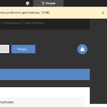
Кошик
ого робочого дня (завтра, 10.08).
т Палладіна, 27, Київ, Україна
Пошук...
стулкове