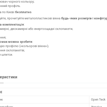
ювач чорного кольору;
онний профіль.
а по Києві
безплатно
.
йте, прочитуйте металопластикові вікна
будь-яких розмірів і конфігу
 комплектація
:
мерні, двокамерні або енергоощадні склопакети;
оння;
смак можна зробити
:
цію профілю («кольорові вікна»);
ння склопакетів;
 шпитси.
еристики
НІ
ик
Open Teck
 виробник
Україна