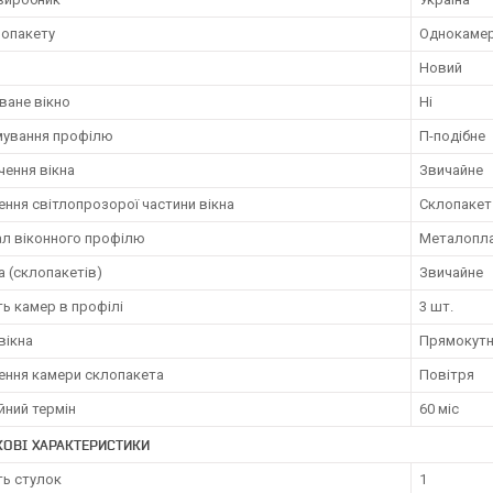
лопакету
Однокаме
Новий
ване вікно
Ні
мування профілю
П-подібне
чення вікна
Звичайне
ння світлопрозорої частини вікна
Склопакет
ал віконного профілю
Металопл
а (склопакетів)
Звичайне
ть камер в профілі
3 шт.
вікна
Прямокут
ення камери склопакета
Повітря
йний термін
60 міс
ОВІ ХАРАКТЕРИСТИКИ
ть стулок
1