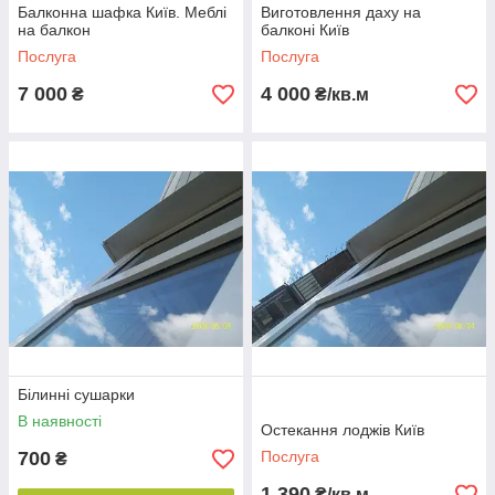
Балконна шафка Київ. Меблі
Виготовлення даху на
на балкон
балконі Київ
Послуга
Послуга
7 000
4 000
₴
₴/кв.м
Білинні сушарки
В наявності
Остекання лоджів Київ
700
Послуга
₴
1 390
₴/кв.м