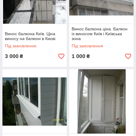
Винос балкона ціна. Балкон
Винос балкона Київ. Ціна
із виносом Київ і Київська
виносу на балконі в Києві.
зона
Під замовлення
Під замовлення
3 000
1 000
₴
₴