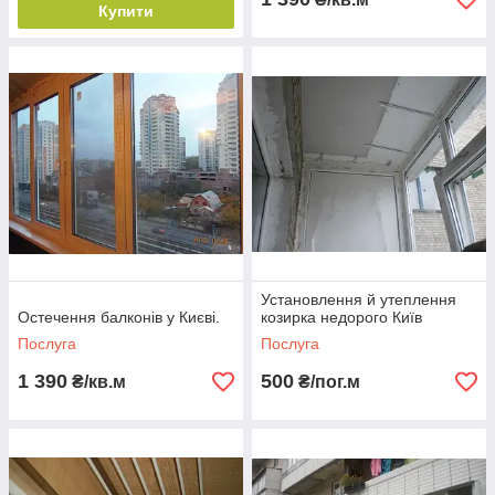
Купити
Установлення й утеплення
Остечення балконів у Києві.
козирка недорого Київ
Послуга
Послуга
1 390
500
₴/кв.м
₴/пог.м