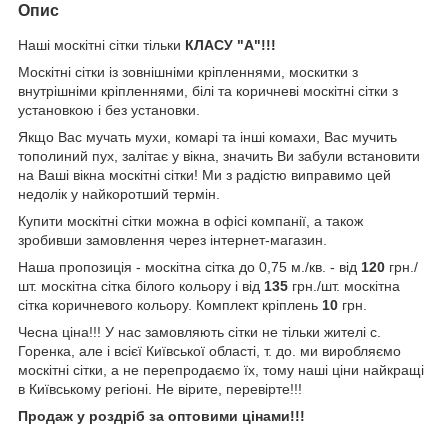
Опис
Наші москітні сітки тільки
КЛАСУ "А"!!!
Москітні сітки із зовнішніми кріпленнями, москитки з
внутрішніми кріпленнями, білі та коричневі москітні сітки з
установкою і без установки.
Якщо Вас мучать мухи, комарі та інші комахи, Вас мучить
тополиний пух, залітає у вікна, значить Ви забули встановити
на Ваші вікна москітні сітки! Ми з радістю виправимо цей
недолік у найкоротший термін.
Купити москітні сітки можна в офісі компанії, а також
зробивши замовлення через інтернет-магазин.
Наша пропозиція - москітна сітка до 0,75 м./кв. - від
120
грн./
шт. москітна сітка білого кольору і від
135
грн./шт. москітна
сітка коричневого кольору. Комплект кріплень
10
грн.
Чесна ціна!!! У нас замовляють сітки не тільки жителі с.
Горенка, але і всієї Київської області, т. до. ми виробляємо
москітні сітки, а не перепродаємо їх, тому наші ціни найкращі
в Київському регіоні. Не вірите, перевірте!!!
Продаж у роздріб за оптовими цінами!!!