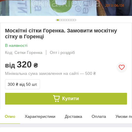
Москітні сітки Горенка. Замовити москітну
сітку в Горенці
В наявності
Код: Сетки Горенка
Опт і роздріб
320
від
₴
Мінімальна сума замовлення на сайті — 500 ₴
300 ₴
від 50 шт.
Купити
Опис
Характеристики
Доставка
Оплата
Умови п