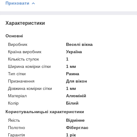
Приховати
Характеристики
Основні
Виробник
Веселі вікна
Країна виробник
Україна
Кількість стулок
1
Ширина комірки сітки
1 мм
Тип сітки
Рамна
Призначення
Для вікон
Довжина комірки сітки
1 мм
Матеріал
Алюміній
Колір
Білий
Користувальницькі характеристики
Якість
Відмінне
Полотно
Фіберглас
Гарантія
1 рік