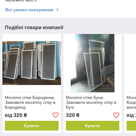
Всі умови повернення
Подібні товари компанії
Москітні сітки Бородянка.
Москітні сітки Буча.
Моск
Замовити москітну сітку в
Замовити москітну сітку в
Коцю
Бородянці.
Бучі.
моск
Коцю
320
320
від
₴
₴
від
Купити
Купити