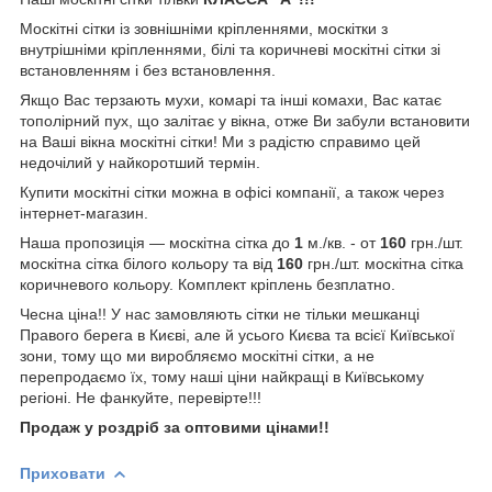
Москітні сітки із зовнішніми кріпленнями, москітки з
внутрішніми кріпленнями, білі та коричневі москітні сітки зі
встановленням і без встановлення.
Якщо Вас терзають мухи, комарі та інші комахи, Вас катає
тополірний пух, що залітає у вікна, отже Ви забули встановити
на Ваші вікна москітні сітки! Ми з радістю справимо цей
недочілий у найкоротший термін.
Купити москітні сітки можна в офісі компанії, а також через
інтернет-магазин.
Наша пропозиція — москітна сітка до
1
м./кв. - от
160
грн./шт.
москітна сітка білого кольору та від
160
грн./шт. москітна сітка
коричневого кольору. Комплект кріплень безплатно.
Чесна ціна!! У нас замовляють сітки не тільки мешканці
Правого берега в Києві, але й усього Києва та всієї Київської
зони, тому що ми виробляємо москітні сітки, а не
перепродаємо їх, тому наші ціни найкращі в Київському
регіоні. Не фанкуйте, перевірте!!!
Продаж у роздріб за оптовими цінами!!
Приховати