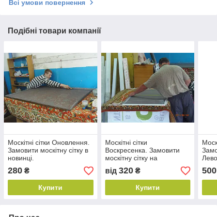
Всі умови повернення
Подібні товари компанії
Москітні сітки Оновлення.
Москітні сітки
Моск
Замовити москітну сітку в
Воскресенка. Замовити
Замо
новинці.
москітну сітку на
Лево
Воскресенці.
280
320
500
₴
від
₴
Купити
Купити