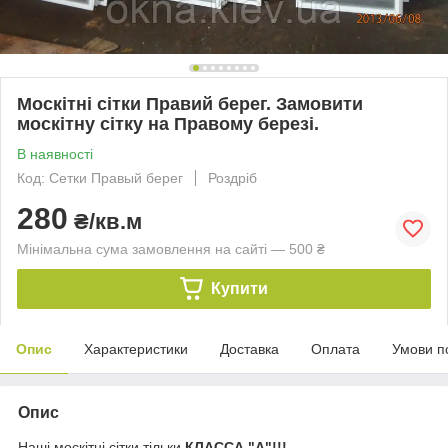
Москітні сітки Правий берег. Замовити
москітну сітку на Правому березі.
В наявності
Код: Сетки Правый берег
Роздріб
280
₴/кв.м
Мінімальна сума замовлення на сайті — 500 ₴
Купити
Опис
Характеристики
Доставка
Оплата
Умови п
Опис
Наші москітні сітки тільки
КЛАССА "А"!!!