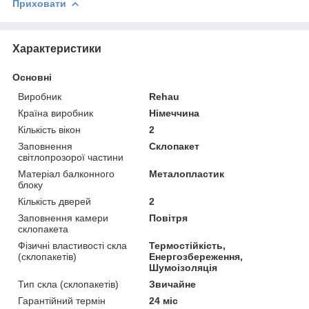
Приховати
Характеристики
Основні
Виробник
Rehau
Країна виробник
Німеччина
Кількість вікон
2
Заповнення
Склопакет
світлопрозорої частини
Матеріал балконного
Металопластик
блоку
Кількість дверей
2
Заповнення камери
Повітря
склопакета
Фізичні властивості скла
Термостійкість,
(склопакетів)
Енергозбереження,
Шумоізоляція
Тип скла (склопакетів)
Звичайне
Гарантійний термін
24 міс