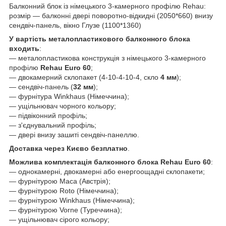
Балконний блок із німецького 3-камерного профілю Rehau:
розмір — балконні двері поворотно-відкидні (2050*660) внизу
сендвіч-панель, вікно Глузе (1100*1360)
У вартість металопластикового балконного блока
входить
:
— металопластикова конструкція з німецького 3-камерного
профілю
Rehau Euro 60
;
— двокамерний склопакет (4-10-4-10-4, скло
4 мм
);
— сендвіч-панель (
32 мм
);
— фурнітура
Winkhaus (Німеччина)
;
— ущільнювач чорного кольору;
— підвіконний профіль;
— з'єднувальний профіль;
— двері внизу зашиті сендвіч-панеллю.
Доставка через Києво безплатно
.
Можлива комплектація балконного блока Rehau Euro 60
:
— однокамерні, двокамерні або енергоощадні склопакети;
— фурнітурою Маса (Австрія);
— фурнітурою Roto (Німеччина);
— фурнітурою Winkhaus (Німеччина);
— фурнітурою Vorne (Туреччина);
— ущільнювач сірого кольору;