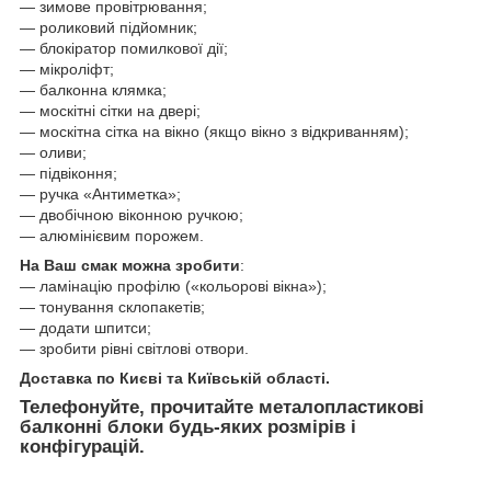
— зимове провітрювання;
— роликовий підйомник;
— блокіратор помилкової дії;
— мікроліфт;
— балконна клямка;
— москітні сітки на двері;
— москітна сітка на вікно (якщо вікно з відкриванням);
— оливи;
— підвіконня;
— ручка «Антиметка»;
— двобічною віконною ручкою;
— алюмінієвим порожем.
На Ваш смак можна зробити
:
— ламінацію профілю («кольорові вікна»);
— тонування склопакетів;
— додати шпитси;
— зробити рівні світлові отвори.
Доставка по Києві та Київській області.
Телефонуйте, прочитайте металопластикові
балконні блоки будь-яких розмірів і
конфігурацій.