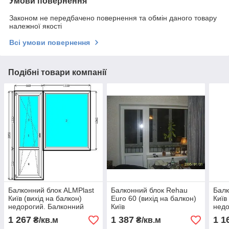
Умови повернення
Законом не передбачено повернення та обмін даного товару
належної якості
Всі умови повернення
Подібні товари компанії
Балконний блок ALMPlast
Балконний блок Rehau
Балк
Київ (вихід на балкон)
Euro 60 (вихід на балкон)
Київ
недорогий. Балконний
Київ
недо
блок Київ. Ціни на вікна
балк
1 267
1 387
1 1
₴/кв.м
₴/кв.м
Київ