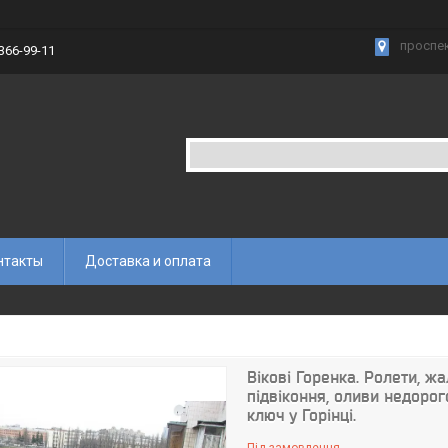
проспек
 366-99-11
нтакты
Доставка и оплата
Вікові Горенка. Ролети, жал
підвіконня, оливи недорог
ключ у Горінці.