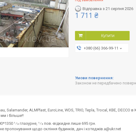
Під замовлення
Відправка з 21 серпня 2026
1 711 ₴
Купити
+380 (66) 366-99-11
Законом не передбачено поверне
hau, Salamander, ALMPlast, EuroLine, WDS, TRIO, Tepla, Trocal, КВЕ, DECCO
мм і більше!!
0*1350 1⁄2 глазурне, 1⁄2 пов.-відкидне лише 695 грн.
не пропонування щодо скління будинків, дач і котеджів.a@ukr.net