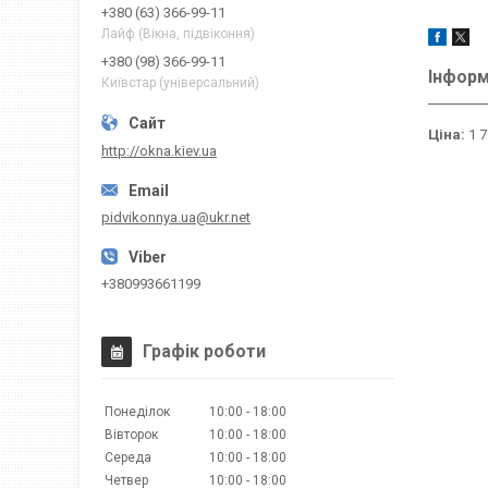
+380 (63) 366-99-11
Лайф (Вікна, підвіконня)
+380 (98) 366-99-11
Інформ
Київстар (універсальний)
Ціна:
1 7
http://okna.kiev.ua
pidvikonnya.ua@ukr.net
+380993661199
Графік роботи
Понеділок
10:00
18:00
Вівторок
10:00
18:00
Середа
10:00
18:00
Четвер
10:00
18:00