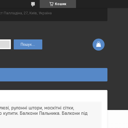
Кошик
т Палладіна, 27, Київ, Україна
Пошук...
юзі, рулонні штори, москітні сітки,
о купити. Балкони Пальника. Балкони під