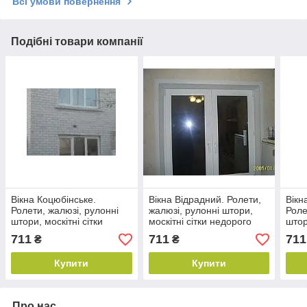
Всі умови повернення
Подібні товари компанії
Вікна Коцюбінське.
Вікна Відрадний. Ролети,
Вікн
Ролети, жалюзі, рулонні
жалюзі, рулонні штори,
Роле
штори, москітні сітки
москітні сітки недорого
штор
недорого. Балкони
купити. Балкони під ключ
недо
711
711
711
₴
₴
Коцюбінське.
на Відрадному
в Ча
Купити
Купити
Про нас