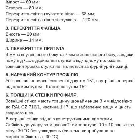
Імпост — 60 мм;
Створка — 80 мм;
Перекриття світла глуватого вікна — 68 мм;
Перекриття світла вікна зі стулкою — 120 мм.
3. ПЕРЕКРИТТЯ ФАЛЬЦА
.
Висота — 20 мм;
Ширина — 14 мм.
4. ПЕРЕКРИТТТЯ ПРИТУЛА
.
8 мм із внутрішнього боку та 7 мм із зовнішнього боку, завдяки
чому під час відкривання стулки в відкидному положенні
зовнішня кромка стулки не чіпляється за фурнітурні ножиці.
5. НАРУЖНИЙ КОНТУР ПРОФІЛЮ
.
Усі зовнішні поверхні скошені під кутом 15°, внутрішні поверхні
під прямим кутом. Штапік під кутом 15°.
6. ТОЛЩИНА СТЕНКИ ПРОФИЛЯ
.
Зовнішні стінки мають товщину щонайменше 3 мм відповідно
до RAL GZ 716/1, частина 1 і 7, що забезпечує вищу міцність
зварного шва.
Внутрішні стінки згідно з конструктивними вимогами.
Стійкість до удару за мінусової температури: 10 з 10 зразків за
мінус 30 °C без ушкоджень (система випробувана на
морозостійкість за -30 °C).