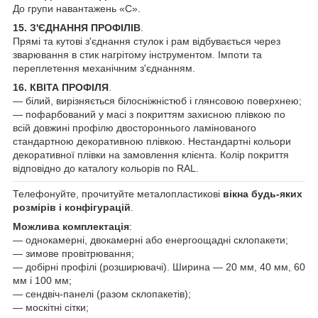
До групи навантажень «С».
15. З'ЄДНАННЯ ПРОФІЛІВ
.
Прямі та кутові з'єднання стулок і рам відбувається через
зварювання в стик нагрітому інструментом. Імпоти та
переплетення механічним з'єднанням.
16. КВІТА ПРОФІЛЯ
.
— білий, вирізняється білосніжністюб і глянсовою поверхнею;
— пофарбований у масі з покриттям захисною плівкою по
всій довжині профілю двостороннього ламінованого
стандартною декоративною плівкою. Нестандартні кольори
декоративної плівки на замовлення клієнта. Колір покриття
відповідно до каталогу кольорів по RAL.
Телефонуйте, прочитуйте металопластикові
вікна будь-яких
розмірів і конфігурацій
.
Можлива комплектація
:
— однокамерні, двокамерні або енергоощадні склопакети;
— зимове провітрювання;
— добірні профілі (розширювачі). Ширина — 20 мм, 40 мм, 60
мм і 100 мм;
— сендвіч-панелі (разом склопакетів);
— москітні сітки;