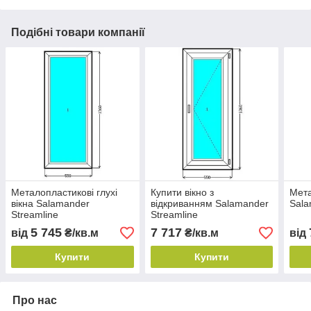
Подібні товари компанії
Металопластикові глухі
Купити вікно з
Мета
вікна Salamander
відкриванням Salamander
Sala
Streamline
Streamline
5 745
7 717
від
₴/кв.м
₴/кв.м
від
Купити
Купити
Про нас