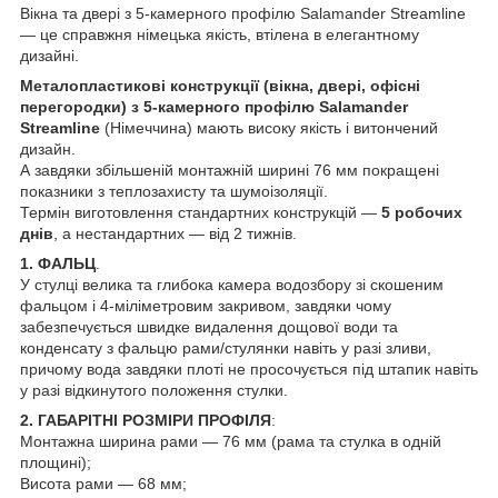
Вікна та двері з 5-камерного профілю Salamander Streamline
— це справжня німецька якість, втілена в елегантному
дизайні.
Металопластикові конструкції (вікна, двері, офісні
перегородки) з 5-камерного профілю Salamander
Streamline
(Німеччина) мають високу якість і витончений
дизайн.
А завдяки збільшеній монтажній ширині 76 мм покращені
показники з теплозахисту та шумоізоляції.
Термін виготовлення стандартних конструкцій —
5 робочих
днів
, а нестандартних — від 2 тижнів.
1. ФАЛЬЦ
.
У стулці велика та глибока камера водозбору зі скошеним
фальцом і 4-міліметровим закривом, завдяки чому
забезпечується швидке видалення дощової води та
конденсату з фальцю рами/стулянки навіть у разі зливи,
причому вода завдяки плоті не просочується під штапик навіть
у разі відкинутого положення стулки.
2. ГАБАРІТНІ РОЗМІРИ ПРОФІЛЯ
:
Монтажна ширина рами — 76 мм (рама та стулка в одній
площині);
Висота рами — 68 мм;