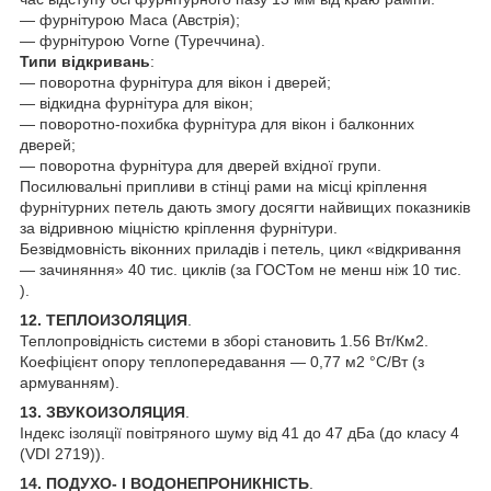
— фурнітурою Маса (Австрія);
— фурнітурою Vorne (Туреччина).
Типи відкривань
:
— поворотна фурнітура для вікон і дверей;
— відкидна фурнітура для вікон;
— поворотно-похибка фурнітура для вікон і балконних
дверей;
— поворотна фурнітура для дверей вхідної групи.
Посилювальні припливи в стінці рами на місці кріплення
фурнітурних петель дають змогу досягти найвищих показників
за відривною міцністю кріплення фурнітури.
Безвідмовність віконних приладів і петель, цикл «відкривання
— зачиняння» 40 тис. циклів (за ГОСТом не менш ніж 10 тис.
).
12. ТЕПЛОИЗОЛЯЦИЯ
.
Теплопровідність системи в зборі становить 1.56 Вт/Км2.
Коефіцієнт опору теплопередавання — 0,77 м2 °C/Вт (з
армуванням).
13. ЗВУКОИЗОЛЯЦИЯ
.
Індекс ізоляції повітряного шуму від 41 до 47 дБа (до класу 4
(VDI 2719)).
14. ПОДУХО- І ВОДОНЕПРОНИКНІСТЬ
.