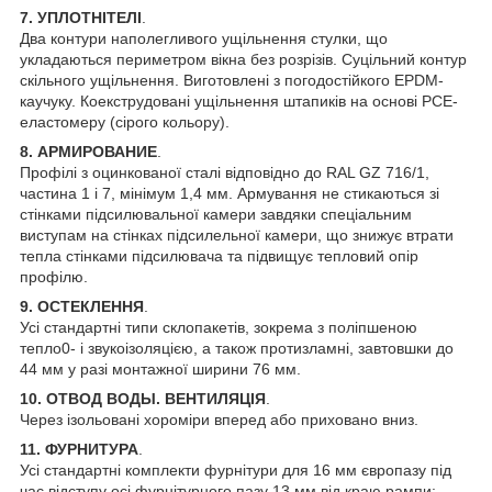
7. УПЛОТНІТЕЛІ
.
Два контури наполегливого ущільнення стулки, що
укладаються периметром вікна без розрізів. Суцільний контур
скільного ущільнення. Виготовлені з погодостійкого EPDM-
каучуку. Коекструдовані ущільнення штапиків на основі PCE-
еластомеру (сірого кольору).
8. АРМИРОВАНИЕ
.
Профілі з оцинкованої сталі відповідно до RAL GZ 716/1,
частина 1 і 7, мінімум 1,4 мм. Армування не стикаються зі
стінками підсилювальної камери завдяки спеціальним
виступам на стінках підсилельної камери, що знижує втрати
тепла стінками підсилювача та підвищує тепловий опір
профілю.
9. ОСТЕКЛЕННЯ
.
Усі стандартні типи склопакетів, зокрема з поліпшеною
тепло0- і звукоізоляцією, а також протизламні, завтовшки до
44 мм у разі монтажної ширини 76 мм.
10. ОТВОД ВОДЫ. ВЕНТИЛЯЦІЯ
.
Через ізольовані хороміри вперед або приховано вниз.
11. ФУРНИТУРА
.
Усі стандартні комплекти фурнітури для 16 мм європазу під
час відступу осі фурнітурного пазу 13 мм від краю рампи: