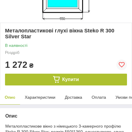
Металопластикові глухі вікна Steko R 300
Silver Star
В наявності
Роздріб
1 272
₴
Купити
Опис
Характеристики
Доставка
Оплата
Умови п
Опис
Металопластикове вікно з німецького 3-камерного профілю
Steko R 300 Silver Star: розмір 550*1360, одностулкове, глухе.