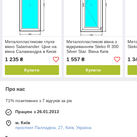
Металопластикове глухе
Металопластикові вікна з
Мета
вікно Salamander. Ціни на
відкриванням Steko R 300
Stek
вікна Саламандра в Києві
Silver Star. Вікна Київ
1 235
1 557
1 3
₴
₴
Купити
Купити
Про нас
71% позитивних з 7 відгуків за рік
Працює з 26.01.2013
м. Київ
проспект Палладіна, 27, Київ, Україна