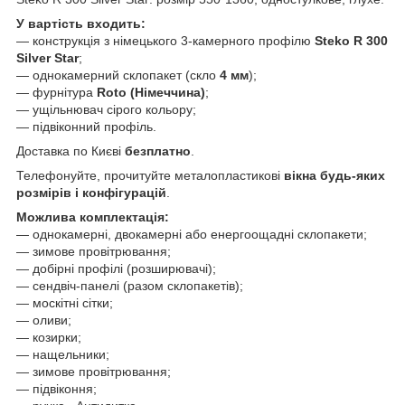
У вартість входить:
— конструкція з німецького 3-камерного профілю
Steko R 300
Silver Star
;
— однокамерний склопакет (скло
4 мм
);
— фурнітура
Roto (Німеччина)
;
— ущільнювач сірого кольору;
— підвіконний профіль.
Доставка по Києві
безплатно
.
Телефонуйте, прочитуйте металопластикові
вікна будь-яких
розмірів і конфігурацій
.
Можлива комплектація:
— однокамерні, двокамерні або енергоощадні склопакети;
— зимове провітрювання;
— добірні профілі (розширювачі);
— сендвіч-панелі (разом склопакетів);
— москітні сітки;
— оливи;
— козирки;
— нащельники;
— зимове провітрювання;
— підвіконня;