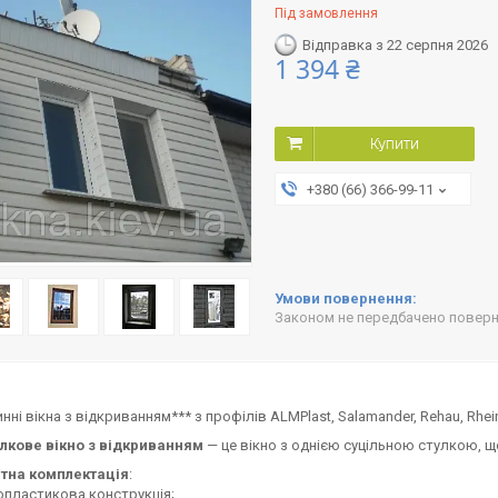
Під замовлення
Відправка з 22 серпня 2026
1 394 ₴
Купити
+380 (66) 366-99-11
Законом не передбачено поверне
ні вікна з відкриванням*** з профілів ALMPlast, Salamander, Rehau, Rheinpl
лкове вікно з відкриванням
— це вікно з однією суцільною стулкою, щ
тна комплектація
:
пластикова конструкція;