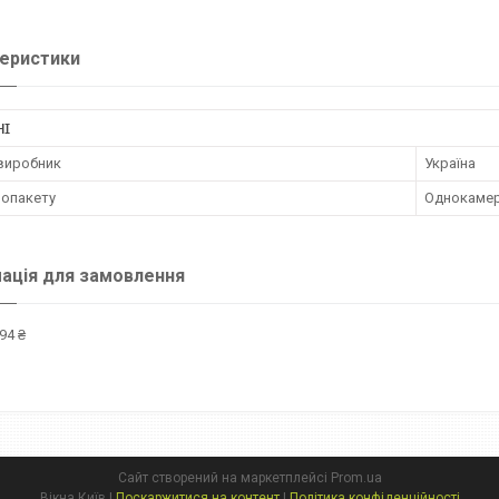
еристики
НІ
 виробник
Україна
лопакету
Однокаме
ація для замовлення
94 ₴
Сайт створений на маркетплейсі
Prom.ua
Вікна Київ |
Поскаржитися на контент
|
Політика конфіденційності