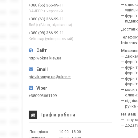
— однока
+380 (66) 366-99-11
— ущільн
ВАЙБЕР + черговий
— фурніт
+380 (63) 366-99-11
— підвік
Лайф (Вікна, підвіконня)
Доставка
+380 (98) 366-99-11
Телефон
Київстар (універсальний)
Internov
Можлива
— двокам
http://okna.kiev.ua
— фурніт
— фурніт
— фурніт
pidvikonnya.ua@ukr.net
— фурніт
— фурніт
— москітн
— оливи;
+380993661199
— підвік
— ручка 
На Ваш 
Графік роботи
— тонува
— додати
Понеділок
10:00
18:00