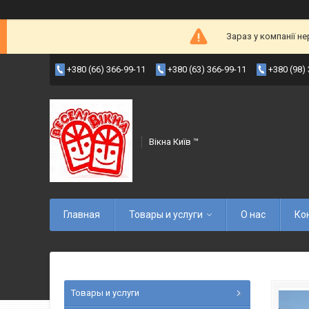
Зараз у компанії н
+380 (66) 366-99-11
+380 (63) 366-99-11
+380 (98)
Вікна Київ ™
Главная
Товары и услуги
О нас
Ко
Товары и услуги