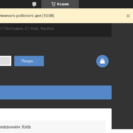
Кошик
лижчого робочого дня (10.08).
т Палладіна, 27, Київ, Україна
Пошук...
риванням Київ