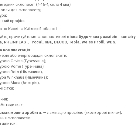
мерний склопакет (4-16-4, скло
4 мм
);
ювач для склопакету;
ура;
онний профіль.
 по Києві та Київській області.
уйте, прочитуйте металопластикові
вікна будь-яких розмірів і конфіг
a, RHEINPLAST, Trocal, КВЕ, DECCO, Tepla, Weiss Profil, WDS.
 комплектація
:
ерні або енергоощадні склопакети;
урою Geviss (Туреччина);
урою Vorne (Туреччина);
урою Roto (Німеччина);
ура Winkhaus (Німеччина);
урою Маса (Австрія);
і сітки;
оння;
«Антидитка».
смак можна зробити:
— ламінацію профілю («кольорові вікна»);
ння склопакетів;
 шпитси.