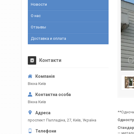
Новости
О нас
Отзывы
Доставка и оплата
Контакти
Вікна Київ
Вікна Київ
**Одночин
Односту
проспект Палладіна, 27, Київ, Україна
Стандар
— метало