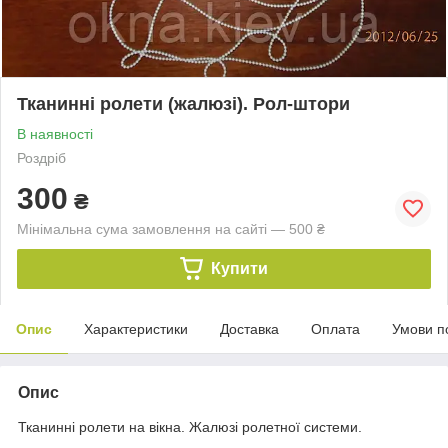
Тканинні ролети (жалюзі). Рол-штори
В наявності
Роздріб
300
₴
Мінімальна сума замовлення на сайті — 500 ₴
Купити
Опис
Характеристики
Доставка
Оплата
Умови п
Опис
Тканинні ролети на вікна. Жалюзі ролетної системи.