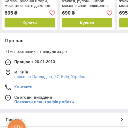
жалюзі, рулонні штори,
жалюзі, рулонні штори,
жалю
москітні сітки, підвіконня,
москітні сітки, підвіконня,
москі
оливи недорого купити.
відливи недорого.
олив
695
690
695
₴
₴
Пластикові вікна в
Балкони Гостинтомель.
Плас
Кодаках.
Балкони під ключ у
Вітач
Купити
Купити
Держка.
Про нас
71% позитивних з 7 відгуків за рік
Працює з 26.01.2013
м. Київ
проспект Палладіна, 27, Київ, Україна
Контакти
Сьогодні вихідний
Показати весь графік роботи
Про нас
КНОПКА