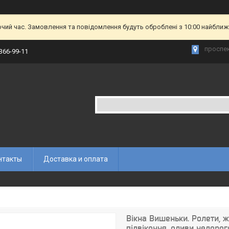
очий час. Замовлення та повідомлення будуть оброблені з 10:00 найближч
проспек
 366-99-11
нтакты
Доставка и оплата
Вікна Вишеньки. Ролети, жа
підвіконня, оливи недорог