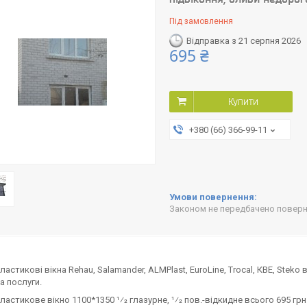
Під замовлення
Відправка з 21 серпня 2026
695 ₴
Купити
+380 (66) 366-99-11
Законом не передбачено поверне
стикові вікна Rehau, Salamander, ALMPlast, EuroLine, Trocal, КВЕ, Steko в
а послуги.
астикове вікно 1100*1350 1⁄2 глазурне, 1⁄2 пов.-відкидне всього 695 грн