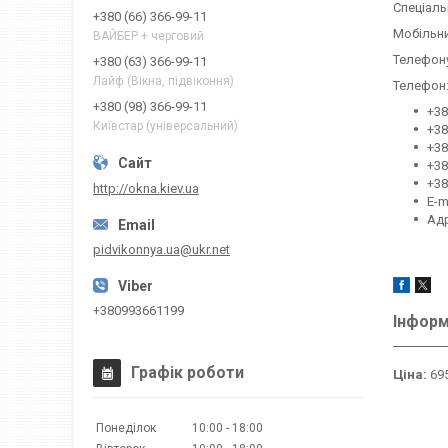
Спеціаль
+380 (66) 366-99-11
Мобільни
ВАЙБЕР + черговий
Телефону
+380 (63) 366-99-11
Лайф (Вікна, підвіконня)
Телефон
+380 (98) 366-99-11
+38
Київстар (універсальний)
+38
+38
+38
+38
http://okna.kiev.ua
E-m
Адр
pidvikonnya.ua@ukr.net
+380993661199
Інформ
Графік роботи
Ціна:
695
Понеділок
10:00
18:00