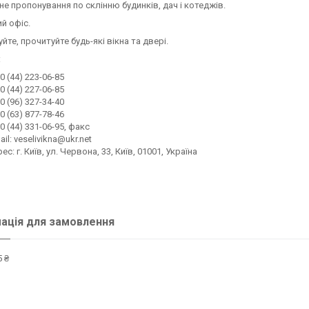
не пропонування по склінню будинків, дач і котеджів.
й офіс.
йте, прочитуйте будь-які вікна та двері.
:
0 (44) 223-06-85
0 (44) 227-06-85
0 (96) 327-34-40
0 (63) 877-78-46
0 (44) 331-06-95, факс
ail: veselivikna@ukr.net
ес: г. Київ, ул. Червона, 33, Київ, 01001, Україна
ація для замовлення
 ₴