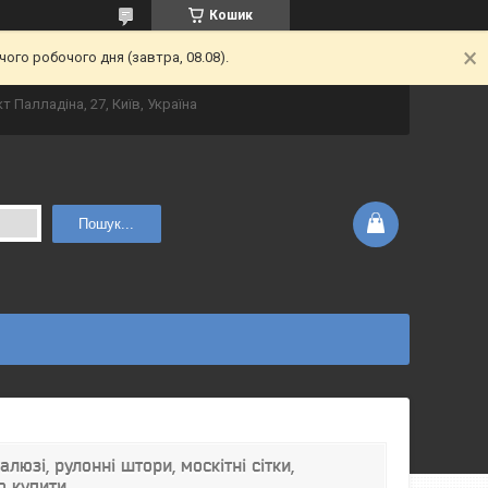
Кошик
ого робочого дня (завтра, 08.08).
т Палладіна, 27, Київ, Україна
Пошук...
люзі, рулонні штори, москітні сітки,
о купити