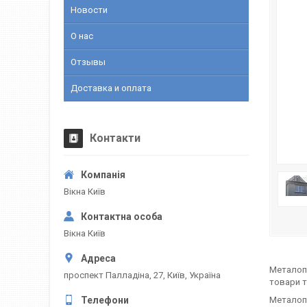
Новости
О нас
Отзывы
Доставка и оплата
Контакти
Вікна Київ
Вікна Київ
Металопла
проспект Палладіна, 27, Київ, Україна
товари т
Металопл