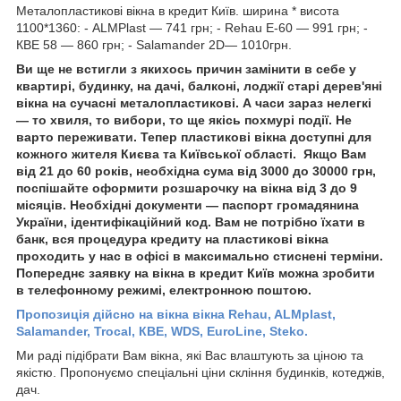
Металопластикові вікна в кредит Київ. ширина * висота
1100*1360: - ALMPlast — 741 грн; - Rehau E-60 — 991 грн; -
КВЕ 58 — 860 грн; - Salamander 2D— 1010грн.
Ви ще не встигли з якихось причин замінити в себе у
квартирі, будинку, на дачі, балконі, лоджії старі дерев'яні
вікна на сучасні металопластикові. А часи зараз нелегкі
— то хвиля, то вибори, то ще якісь похмурі події. Не
варто переживати. Тепер пластикові вікна доступні для
кожного жителя Києва та Київської області. Якщо Вам
від 21 до 60 років, необхідна сума від 3000 до 30000 грн,
поспішайте оформити розшарочку на вікна від 3 до 9
місяців. Необхідні документи — паспорт громадянина
України, ідентифікаційний код. Вам не потрібно їхати в
банк, вся процедура кредиту на пластикові вікна
проходить у нас в офісі в максимально стиснені терміни.
Попереднє заявку на вікна в кредит Київ можна зробити
в телефонному режимі, електронною поштою.
Пропозиція дійсно на вікна вікна Rehau, ALMplast,
Salamander, Trocal, КВЕ, WDS, EuroLine, Steko.
Ми раді підібрати Вам вікна, які Вас влаштують за ціною та
якістю. Пропонуємо спеціальні ціни скління будинків, котеджів,
дач.