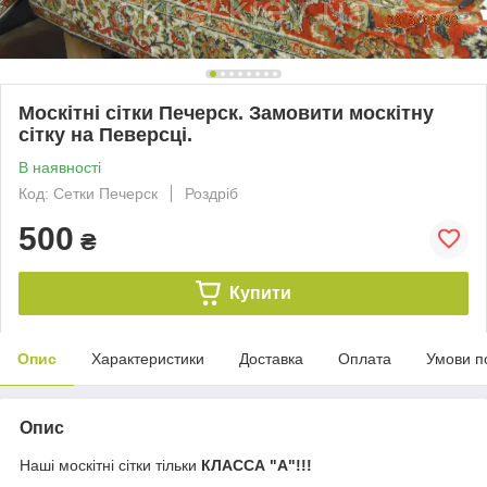
Москітні сітки Печерск. Замовити москітну
сітку на Певерсці.
В наявності
Код: Сетки Печерск
Роздріб
500
₴
Купити
Опис
Характеристики
Доставка
Оплата
Умови п
Опис
Наші москітні сітки тільки
КЛАССА "А"!!!