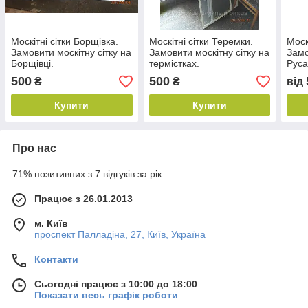
Москітні сітки Борщівка.
Москітні сітки Теремки.
Моск
Замовити москітну сітку на
Замовити москітну сітку на
Замо
Борщівці.
термістках.
Руса
500
500
₴
₴
від
Купити
Купити
Про нас
71% позитивних з 7 відгуків за рік
Працює з 26.01.2013
м. Київ
проспект Палладіна, 27, Київ, Україна
Контакти
Сьогодні працює з 10:00 до 18:00
Показати весь графік роботи