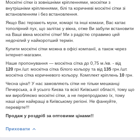
Москітні сітки із зовнішніми кріпленнями, москітки з
внутрішніми кріпленнями, білі та коричневі москітні сітки зі
встановленням і без встановлення.
Якщо Вас терзають мухи, комарі та інші комахи, Вас катає
тополірний пух, що залітає у вікна, отже Ви забули встановити
на Ваші вікна москітні сітки! Ми з радістю справимо цей
недочілий у найкоротший термін.
Купити москітні сітки можна в офісі компанії, а також через
інтернет-магазин.
Наше пропонування — москітна сітка до 0,75 м./кв. - від
120
грн./шт. москітна сітка білого кольору та від
135
грн./шт.
москітна сітка коричневого кольору. Комплект кріплень
10
грн.
Чесна ціна!! У нас замовляють сітки не тільки мешканці
Печерська, а й усього Києва та всієї Київської області, тому що
ми виробляємо москітні сітки, а не перепродаємо їх, тому
наші ціни найкращі в Київському регіоні. Не фанкуйте,
перевірте!!!
Продаж у роздріб за оптовими цінами!!
Приховати