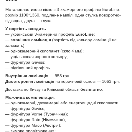
Металопластикове вікно з 3-хкамерного профілю EuroLine:
розмір 1100*1360, поділене навпіл, одна стулка поворотно-
відкидна, друга — глуха.
У вартість входить
:
— український 3-камерний профіль
EuroLine
;
—
зовнішня ламінація
(вартість від кольору ламінації не
залежить);
— однокамерний склопакет (скло 4 мм);
— ущільнювач чорного кольору;
— фурнітура Geviss;
— підвіконний профіль.
Внутрішня ламінація
— 953 грн.
Двостороння ламінація
на коричневій основі — 1063 грн.
Доставка по Києву та Київській області
безплатно
.
Можлива комплектація
:
— однокамерні, двокамерні або енергоощадні склопакети;
— фурнітура Geviss;
— фурнітура Vorne (Туреччина);
— фурнітура Roto (Німеччина);
— фурнітура Масо (Австрія);
— зимове провітрювання;