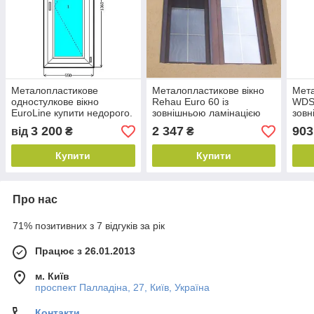
Металопластикове
Металопластикове вікно
Мета
одностулкове вікно
Rehau Euro 60 із
WDS-
EuroLine купити недорого.
зовнішньою ламінацією
зовн
Окна Киев. Ціни на вікна
Київ
Вікн
3 200
2 347
903
від
₴
₴
Київ
Купити
Купити
Про нас
71% позитивних з 7 відгуків за рік
Працює з 26.01.2013
м. Київ
проспект Палладіна, 27, Київ, Україна
Контакти