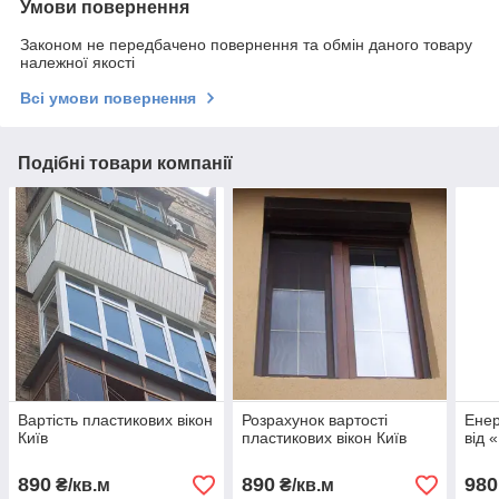
Умови повернення
Законом не передбачено повернення та обмін даного товару
належної якості
Всі умови повернення
Подібні товари компанії
Вартість пластикових вікон
Розрахунок вартості
Енер
Київ
пластикових вікон Київ
від 
890
890
980
₴/кв.м
₴/кв.м