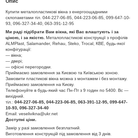
Опис
Купити металопластикові вікна з енергоощадними
склопакетами тіл. 044-227-06-85, 044-223-06-85, 099-647-10-
93, 096-327-34-40, 063-391-12-95
Ми раді підібрати Вам вікна, які Вас влаштують і за
ціною, і за якістю.
Металопластикові конструкції з профілів
ALMPlast, Salamander, Rehau, Steko, Trocal, КВЕ, будь-якої
конфігурації:
— вікна;
— двері;
— офісні перегородки.
Приймаємо замовлення за Києвою та Київською зоною.
Замовити пластикові вікна можна з монтажем і без монтажу.
Приймаємо замовлення на Києву.
Телефонуйте в будь-який час Пн-Пт з 9 годин по 5400. Вс —
вихідний.
тіл.:
044-227-06-85, 044-223-06-85, 063-391-12-95, 099-647-
10-93, 096-327-34-40
Email: veselivikna@ukr.net
Доступні ціни.
Замір у разі замовлення безплатний.
Виготовлення конструкцій під замовлення від 3 днів.