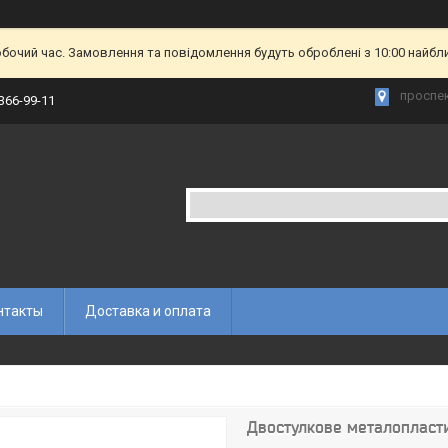
обочий час. Замовлення та повідомлення будуть оброблені з 10:00 найбл
проспек
 366-99-11
нтакты
Доставка и оплата
Двостулкове металопласти