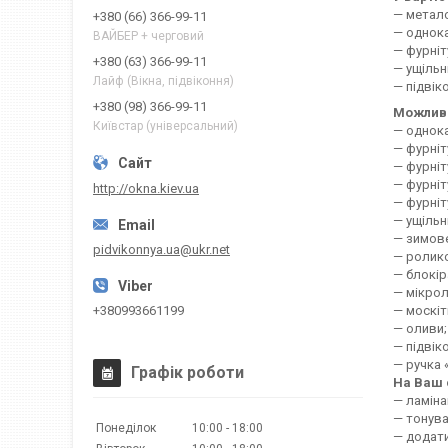
— метало
+380 (66) 366-99-11
— однока
ВАЙБЕР + черговий
— фурні
+380 (63) 366-99-11
— ущільн
Лайф (Вікна, підвіконня)
— підвік
+380 (98) 366-99-11
Можлива
Київстар (універсальний)
— однока
— фурніт
— фурніт
— фурніт
http://okna.kiev.ua
— фурніт
— ущільн
— зимов
pidvikonnya.ua@ukr.net
— ролико
— блокір
— мікрол
— москітн
+380993661199
— оливи;
— підвік
— ручка 
Графік роботи
На Ваш 
— ламіна
— тонува
Понеділок
10:00
18:00
— додати