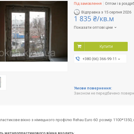
Під замовлення
Оптом і в роздрі
Відправка з 15 серпня 2026
1 835 ₴/кв.м
Показати оптові ціни
Купити
+380 (66) 366-99-11
Законом не передбачено поверне
астикове вікно з німецького профілю Rehau Euro 60: розмір 1100*1350, 
сть металопластикового вікна
входить
: