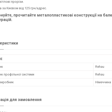
вітлові прорізи.
 за Києвом від 125 грн/адрес.
нуйте, прочитайте металопластикові
конструкції на балк
урацій.
еристики
НІ
ик
Rehau
ик профільної системи
Rehau
 виробник
Німеччина
ація для замовлення