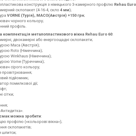
пластикова конструкція з німецького 3-камерного профілю
Rehau Euro
мерний склопакет (4-16-4, скло
4 мм
);
тура
VORNE (Турія), МАСО(Австрія) +150 грн
;
ювач чорного кольору;
онний профіль.
 комплектація металопластикового вікна Rehau Euro 60
:
мерні, двокамерні або енергоощадні склопакети;
урою Маса (Австрія);
урою Roto (Німеччина);
урою Winkhaus (Німеччина);
урою Vorne (Туреччина);
ювач сірого кольору;
е провітрювання;
вий підйомник;
атор помилкової дії;
іфт;
і сітки;
оння;
«Антидитка».
смак можна зробити
:
цію профілю («кольорові вікна»);
ння склопакетів;
 шпитси;