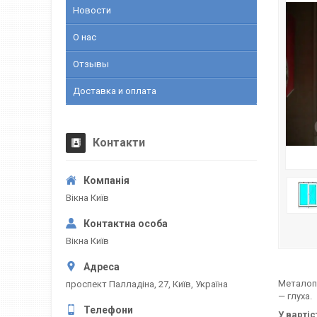
Новости
О нас
Отзывы
Доставка и оплата
Контакти
Вікна Київ
Вікна Київ
Металопл
проспект Палладіна, 27, Київ, Україна
— глуха.
У варті