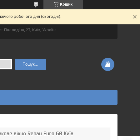
Кошик
ижчого робочого дня (сьогодні).
т Палладіна, 27, Київ, Україна
Пошук...
кове вікно Rehau Euro 60 Київ