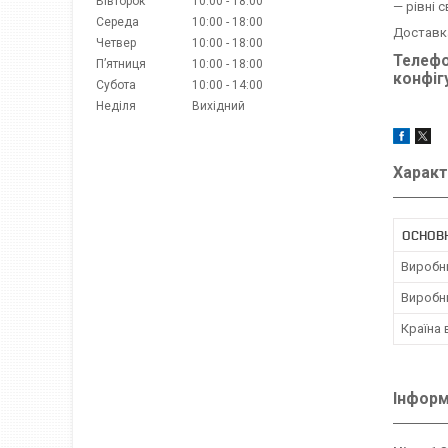
Вівторок
10:00
18:00
— рівні с
Середа
10:00
18:00
Доставка
Четвер
10:00
18:00
Телефо
Пʼятниця
10:00
18:00
конфіг
Субота
10:00
14:00
Неділя
Вихідний
Характ
ОСНОВ
Виробн
Виробн
Країна
Інформ