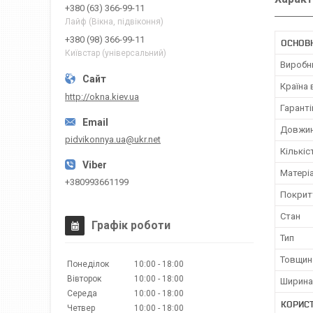
+380 (63) 366-99-11
Лайф (Вікна, підвіконня)
+380 (98) 366-99-11
ОСНОВ
Київстар (універсальний)
Виробн
Країна
http://okna.kiev.ua
Гаранті
Довжи
pidvikonnya.ua@ukr.net
Кількіс
Матері
+380993661199
Покрит
Стан
Графік роботи
Тип
Товщин
Понеділок
10:00
18:00
Вівторок
10:00
18:00
Ширина
Середа
10:00
18:00
КОРИС
Четвер
10:00
18:00