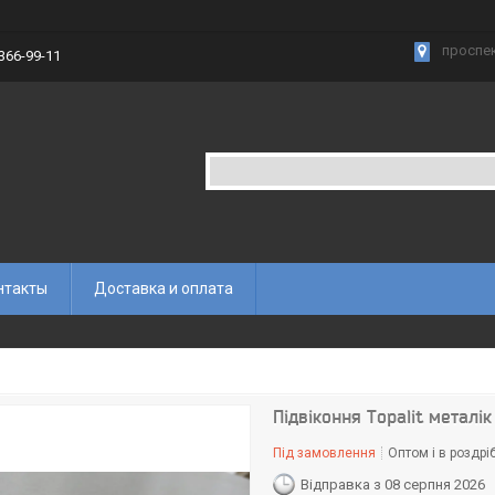
проспек
 366-99-11
нтакты
Доставка и оплата
Підвіконня Topalit металік
Під замовлення
Оптом і в роздрі
Відправка з 08 серпня 2026