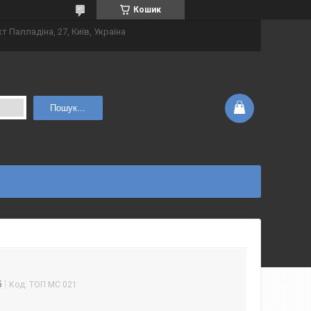
Кошик
т Палладіна, 27, Київ, Україна
Пошук...
б
Код:
ТОП МС 021