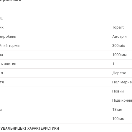
НІ
ик
Topalit
 виробник
Австрія
йний термін
300 міс
на
1000 мм
ть частин
1
ал
Дерево
тя
Полімерне
Новий
Підвіконня
а
18 мм
100 мм
ТУВАЛЬНИЦЬКІ ХАРАКТЕРИСТИКИ