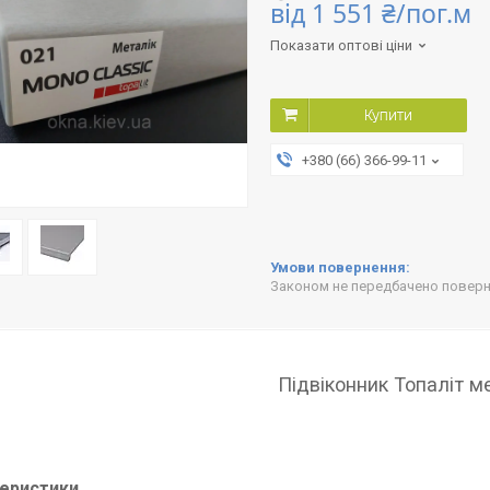
від
1 551 ₴/пог.м
Показати оптові ціни
Купити
+380 (66) 366-99-11
Законом не передбачено поверне
Підвіконник Топаліт м
еристики