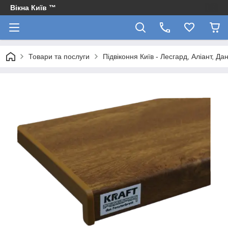
Вікна Київ ™
Товари та послуги
Підвіконня Київ - Лесгард, Аліант, Да