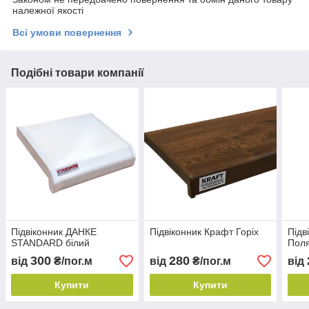
належної якості
Всі умови повернення
Подібні товари компанії
Підвіконник ДАНКЕ
Підвіконник Крафт Горіх
Підв
STANDARD білий
Пол
300
280
від
₴/пог.м
від
₴/пог.м
від
Купити
Купити