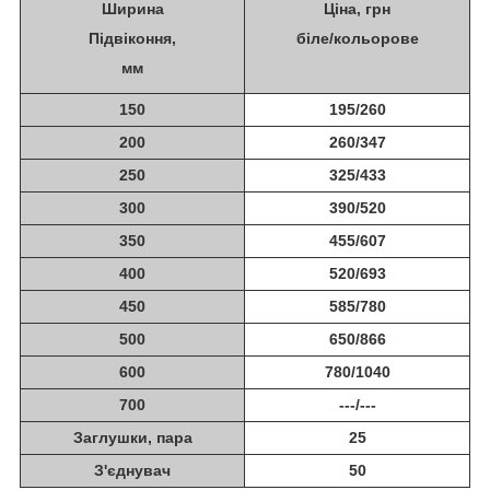
Ширина
Ціна, грн
Підвіконня,
біле/кольорове
мм
150
195/260
200
260/347
250
325/433
300
390/520
350
455/607
400
520/693
450
585/780
500
650/866
600
780/1040
700
---/---
Заглушки, пара
25
З'єднувач
50