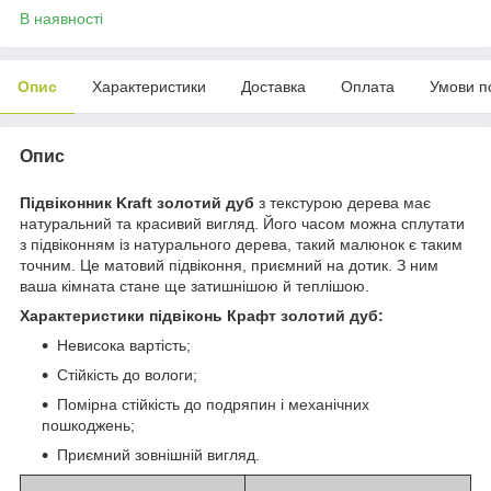
В наявності
Опис
Характеристики
Доставка
Оплата
Умови п
Опис
Підвіконник Kraft золотий дуб
з текстурою дерева має
натуральний та красивий вигляд. Його часом можна сплутати
з підвіконням із натурального дерева, такий малюнок є таким
точним. Це матовий підвіконня, приємний на дотик. З ним
ваша кімната стане ще затишнішою й теплішою.
Характеристики підвіконь
Крафт
золотий дуб:
Невисока вартість;
Стійкість до вологи;
Помірна стійкість до подряпин і механічних
пошкоджень;
Приємний зовнішній вигляд.