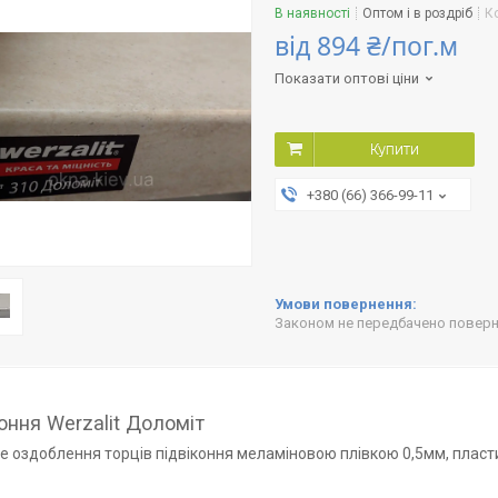
В наявності
Оптом і в роздріб
К
від
894 ₴/пог.м
Показати оптові ціни
Купити
+380 (66) 366-99-11
Законом не передбачено поверне
оння Werzalit Доломіт
 оздоблення торців підвіконня меламіновою плівкою 0,5мм, плас