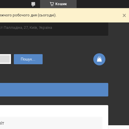
Кошик
ижчого робочого дня (сьогодні).
т Палладіна, 27, Київ, Україна
Пошук...
іт