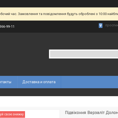
обочий час. Замовлення та повідомлення будуть оброблені з 10:00 найбл
проспек
 366-99-11
нтакты
Доставка и оплата
Підвіконня Верзаліт Долом
уй свою знижку