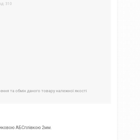
од:
310
ння та обмін даного товару належної якості
тиковою АБСплівкою 2мм.