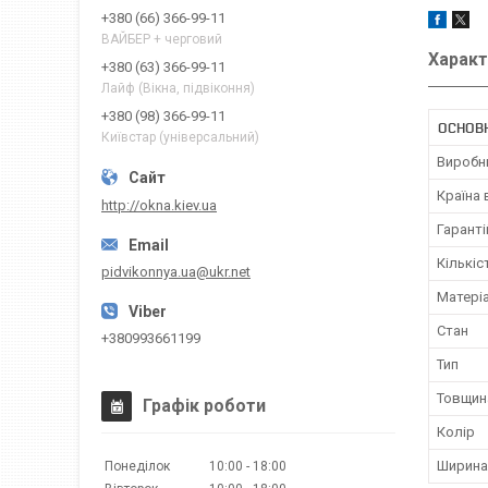
+380 (66) 366-99-11
ВАЙБЕР + черговий
Характ
+380 (63) 366-99-11
Лайф (Вікна, підвіконня)
+380 (98) 366-99-11
ОСНОВ
Київстар (універсальний)
Виробн
Країна
http://okna.kiev.ua
Гаранті
Кількіс
pidvikonnya.ua@ukr.net
Матері
Стан
+380993661199
Тип
Товщин
Графік роботи
Колір
Ширина
Понеділок
10:00
18:00