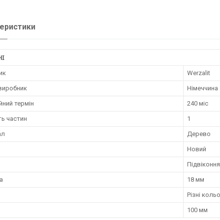
еристики
НІ
ик
Werzalit
 виробник
Німеччина
йний термін
240 міс
ть частин
1
ал
Дерево
Новий
Підвіконня
а
18 мм
Різні коль
100 мм