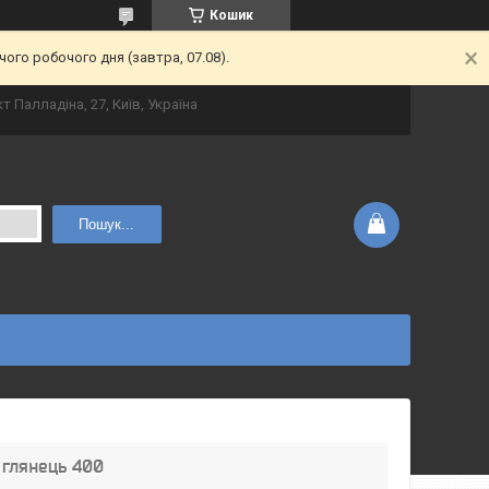
Кошик
ого робочого дня (завтра, 07.08).
т Палладіна, 27, Київ, Україна
Пошук...
 глянець 400