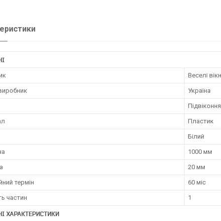
еристики
НІ
ик
Веселі вік
 виробник
Україна
Підвіконня
ал
Пластик
Білий
на
1000 мм
а
20 мм
йний термін
60 міс
ть частин
1
НІ ХАРАКТЕРИСТИКИ