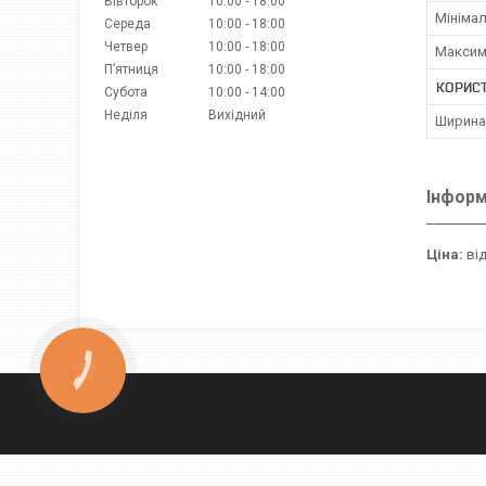
Вівторок
10:00
18:00
Мінімал
Середа
10:00
18:00
Четвер
10:00
18:00
Максим
Пʼятниця
10:00
18:00
КОРИС
Субота
10:00
14:00
Неділя
Вихідний
Ширина
Інформ
Ціна:
від
КНОПКА
ЗВ'ЯЗКУ