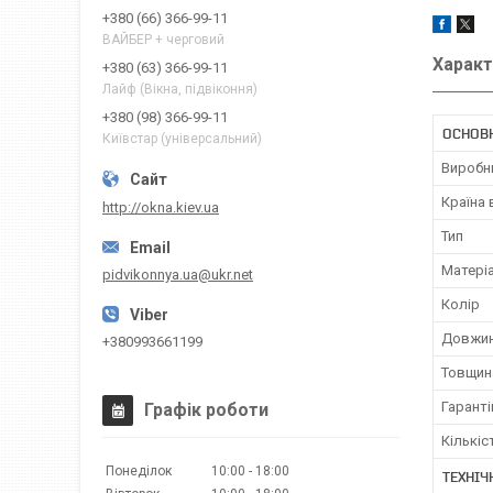
+380 (66) 366-99-11
ВАЙБЕР + черговий
Характ
+380 (63) 366-99-11
Лайф (Вікна, підвіконня)
+380 (98) 366-99-11
ОСНОВ
Київстар (універсальний)
Виробн
Країна
http://okna.kiev.ua
Тип
Матері
pidvikonnya.ua@ukr.net
Колір
Довжи
+380993661199
Товщин
Гаранті
Графік роботи
Кількіс
Понеділок
10:00
18:00
ТЕХНІЧ