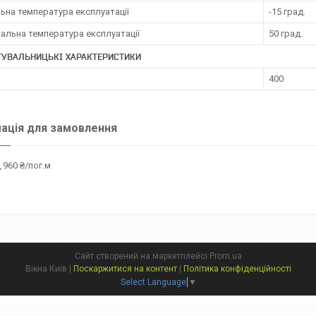
ьна температура експлуатації
-15 град.
альна температура експлуатації
50 град.
ТУВАЛЬНИЦЬКІ ХАРАКТЕРИСТИКИ
400
ація для замовлення
 960 ₴/пог.м
Сайт створений на маркетплейсі
Prom.ua
Вікна Київ |
Поскаржитися на контент
|
Політика конфіденційності
Select Language
▼